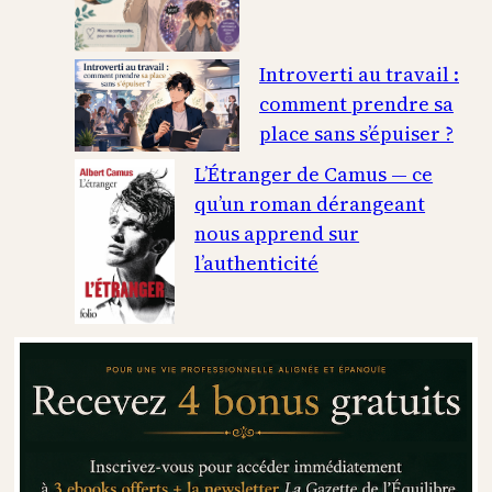
Introverti au travail :
comment prendre sa
place sans s’épuiser ?
L’Étranger de Camus — ce
qu’un roman dérangeant
nous apprend sur
l’authenticité